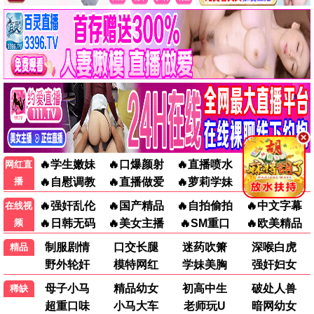
HD中字
正片
正片
狂野伦敦
盲人壮志
母性本能，得州夺胎案
HD
正片
更新至01集
6月14日 25-26赛季NBA总决赛 尼克斯VS马刺
丽莎,一个真正了不起的绝对真实的故事
一招一食
第7集
更新至03集
全6集
大明帝陵
闪闪的儿科医生 第四季
欢迎来到雷克瑟姆 第五季
第9集
HD
第2集
十三邀第九季
6月11日 25-26赛季NBA总决赛 马刺VS尼克斯
挪威足球队黑马之路
评论留言
共 132 条