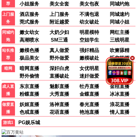
《盘龙》和《镖人第二季》都是国漫良心，极速影院在
线观看分类清晰找番方便。
👍 43
💬 回复
回复：
网友：同意！国漫崛起！
综艺迷
综
2026-06-18 10:48
《种地吧第四季》太治愈了，每周必追。奔跑吧也很有
趣。
👍 67
💬 回复
纪录片爱好者
纪
2026-06-17 22:15
《十三邀第九季》深度访谈，收获很多。希望能多上些
BBC纪录片。
👍 33
💬 回复
回复：
小编：已记录，会陆续引进优质纪录片。