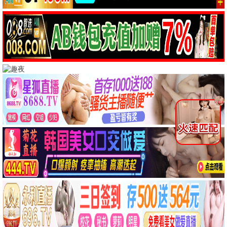
更新至20260618期
第20262416期
EP00
妻子的浪漫旅行2026
爱情保卫战2026
中餐厅·南洋拾光季
动漫
更多 ›
更新至10集
抢先版
更新至03集
盘龙
玩具总动员5
镖人第二季
更新至37集
第28集
第9集
盗妖行
破防临界线诡契无上限
信长老师的年幼妻
第24集
第11集
第10集
星辰帝女，逆转命运之歌
没有辣妹会对阿宅温柔!
Candy Caries
第28集
第13集完结
第12集完结
师尊去哪了：变成神兽被五个徒儿rua秃
加油吧，中村君！
关于虽然逃走的鱼很大、但钓上来的鱼却太大了这件事
纪录片
更多 ›